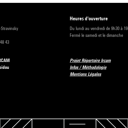
heures d'ouverture
r-Stravinsky
Du lundi au vendredi de 9h30 à 1
Fermé le samedi et le dimanche
 48 43
’IRCAM
Projet Répertoire Ircam
pidou
Infos / Méthodologie
Mentions Légales