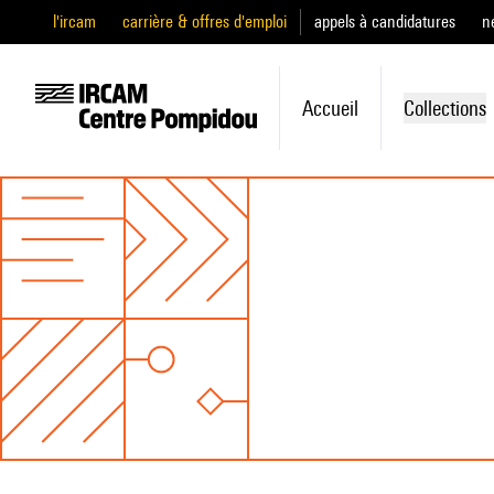
l'ircam
carrière & offres d'emploi
appels à candidatures
n
Accueil
Collections