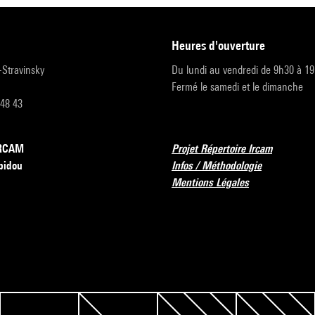
heures d'ouverture
r-Stravinsky
Du lundi au vendredi de 9h30 à 1
Fermé le samedi et le dimanche
 48 43
’IRCAM
Projet Répertoire Ircam
pidou
Infos / Méthodologie
Mentions Légales