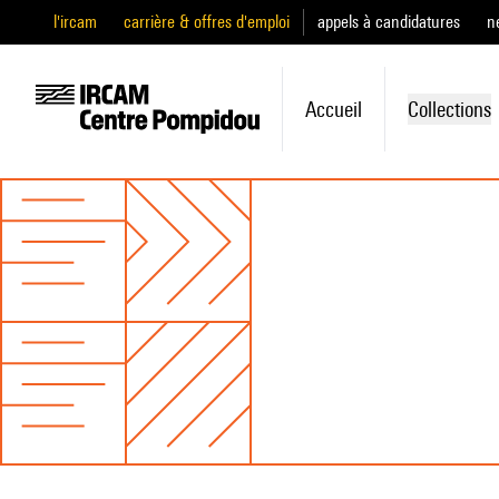
l'ircam
carrière & offres d'emploi
appels à candidatures
n
Accueil
Collections