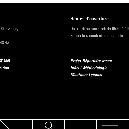
heures d'ouverture
r-Stravinsky
Du lundi au vendredi de 9h30 à 1
Fermé le samedi et le dimanche
 48 43
’IRCAM
Projet Répertoire Ircam
pidou
Infos / Méthodologie
Mentions Légales