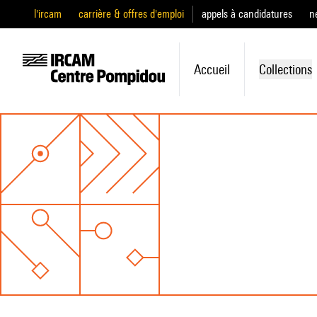
l'ircam
carrière & offres d'emploi
appels à candidatures
n
Accueil
Collections