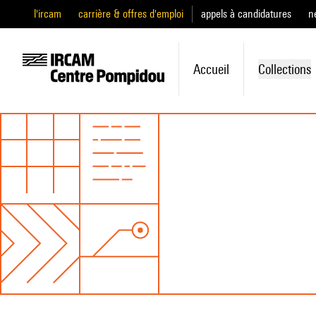
l'ircam
carrière & offres d'emploi
appels à candidatures
n
Accueil
Collections