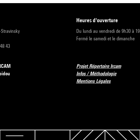
heures d'ouverture
r-Stravinsky
Du lundi au vendredi de 9h30 à 1
Fermé le samedi et le dimanche
 48 43
’IRCAM
Projet Répertoire Ircam
pidou
Infos / Méthodologie
Mentions Légales