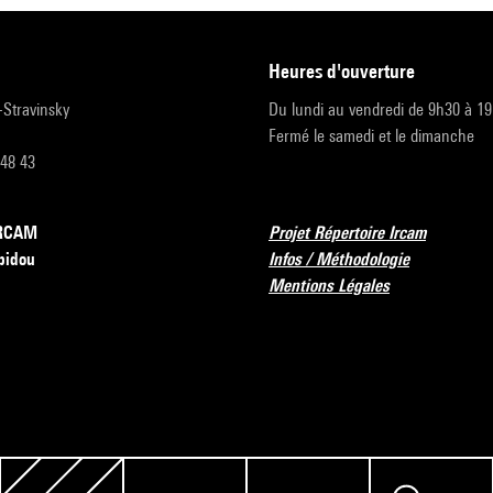
heures d'ouverture
r-Stravinsky
Du lundi au vendredi de 9h30 à 1
Fermé le samedi et le dimanche
 48 43
’IRCAM
Projet Répertoire Ircam
pidou
Infos / Méthodologie
Mentions Légales