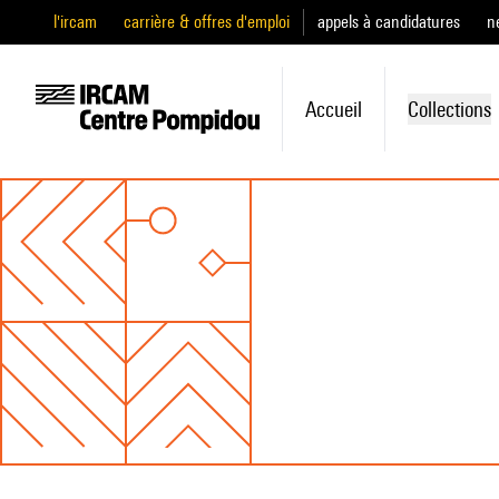
l'ircam
carrière & offres d'emploi
appels à candidatures
n
Accueil
Collections