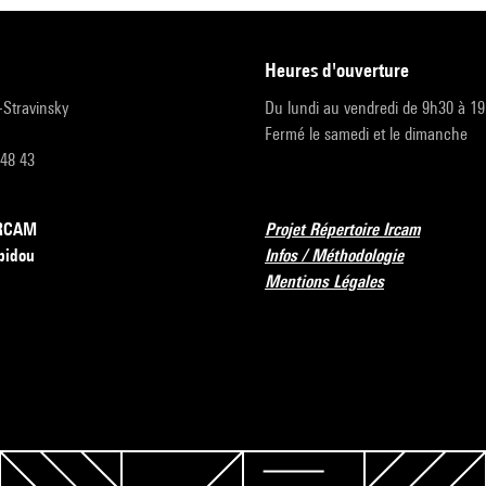
heures d'ouverture
r-Stravinsky
Du lundi au vendredi de 9h30 à 1
Fermé le samedi et le dimanche
 48 43
’IRCAM
Projet Répertoire Ircam
pidou
Infos / Méthodologie
Mentions Légales