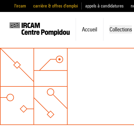
l'ircam
carrière & offres d'emploi
appels à candidatures
n
Accueil
Collections