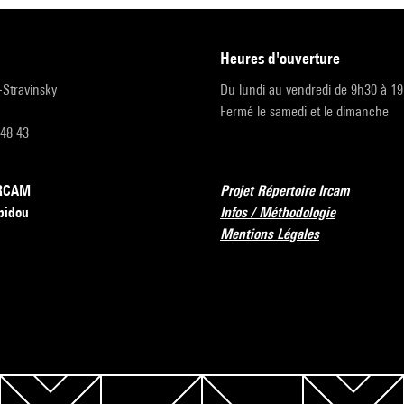
heures d'ouverture
r-Stravinsky
Du lundi au vendredi de 9h30 à 1
Fermé le samedi et le dimanche
 48 43
’IRCAM
Projet Répertoire Ircam
pidou
Infos / Méthodologie
Mentions Légales