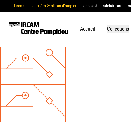
l'ircam
carrière & offres d'emploi
appels à candidatures
n
Accueil
Collections