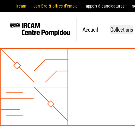
l'ircam
carrière & offres d'emploi
appels à candidatures
n
Accueil
Collections