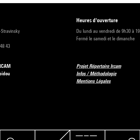
heures d'ouverture
r-Stravinsky
Du lundi au vendredi de 9h30 à 1
Fermé le samedi et le dimanche
 48 43
’IRCAM
Projet Répertoire Ircam
pidou
Infos / Méthodologie
Mentions Légales