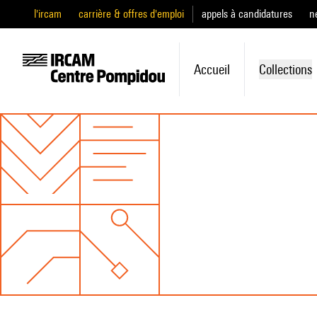
l'ircam
carrière & offres d'emploi
appels à candidatures
n
Accueil
Collections