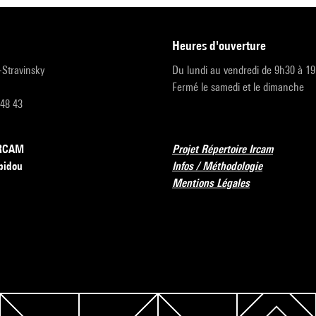
heures d'ouverture
r-Stravinsky
Du lundi au vendredi de 9h30 à 1
Fermé le samedi et le dimanche
 48 43
’IRCAM
Projet Répertoire Ircam
pidou
Infos / Méthodologie
Mentions Légales