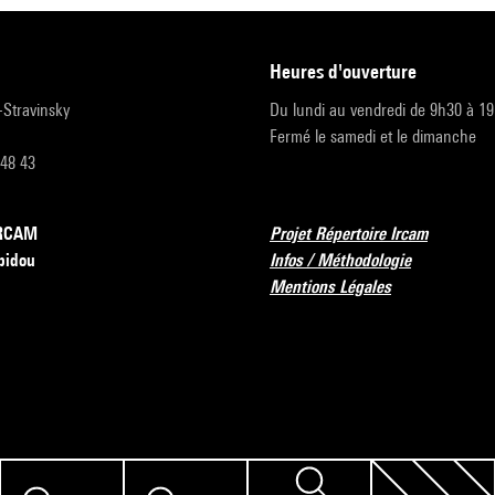
heures d'ouverture
r-Stravinsky
Du lundi au vendredi de 9h30 à 1
Fermé le samedi et le dimanche
 48 43
’IRCAM
Projet Répertoire Ircam
pidou
Infos / Méthodologie
Mentions Légales