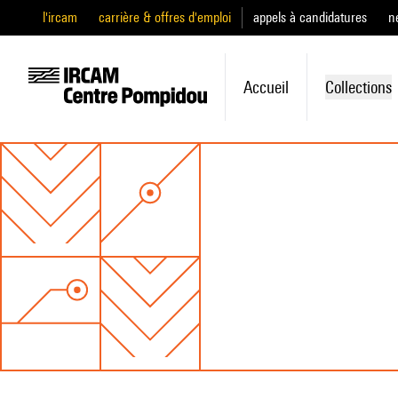
l'ircam
carrière & offres d'emploi
appels à candidatures
n
Accueil
Collections