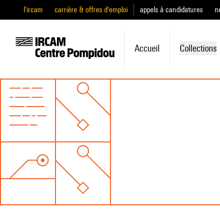
l'ircam
carrière & offres d'emploi
appels à candidatures
n
Accueil
Collections