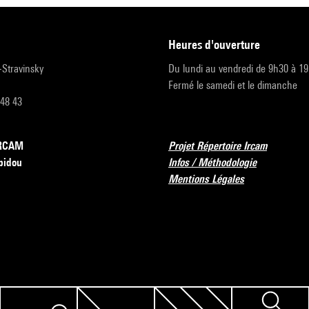
heures d'ouverture
r-Stravinsky
Du lundi au vendredi de 9h30 à 1
Fermé le samedi et le dimanche
 48 43
’IRCAM
Projet Répertoire Ircam
pidou
Infos / Méthodologie
Mentions Légales