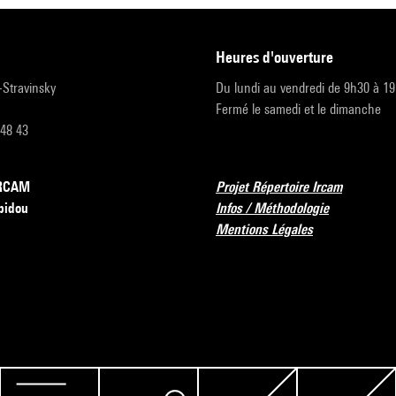
heures d'ouverture
r-Stravinsky
Du lundi au vendredi de 9h30 à 1
Fermé le samedi et le dimanche
 48 43
’IRCAM
Projet Répertoire Ircam
pidou
Infos / Méthodologie
Mentions Légales