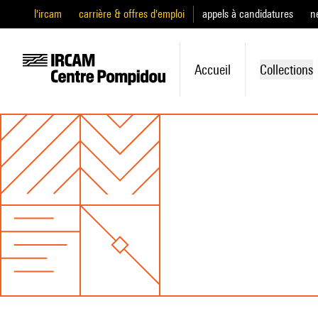
l'ircam
carrière & offres d'emploi
appels à candidatures
n
Accueil
Collections