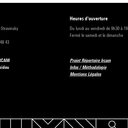
heures d'ouverture
r-Stravinsky
Du lundi au vendredi de 9h30 à 1
Fermé le samedi et le dimanche
 48 43
’IRCAM
Projet Répertoire Ircam
pidou
Infos / Méthodologie
Mentions Légales