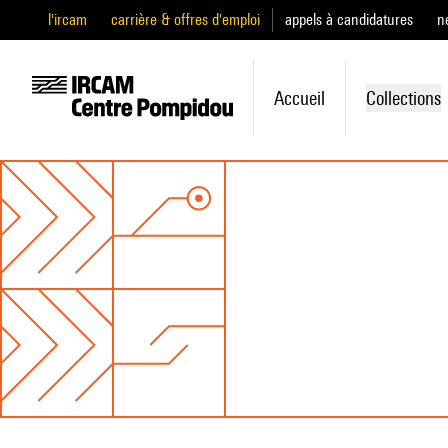
l'ircam
carrière & offres d'emploi
appels à candidatures
n
Accueil
Collections