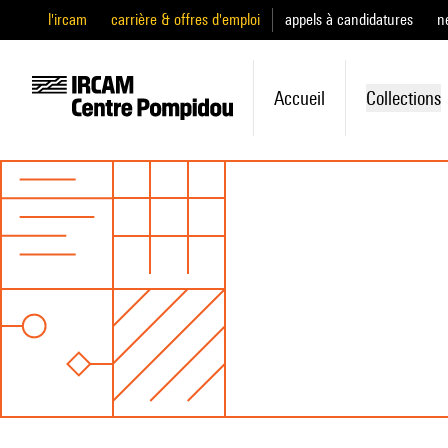
l'ircam
carrière & offres d'emploi
appels à candidatures
n
Accueil
Collections