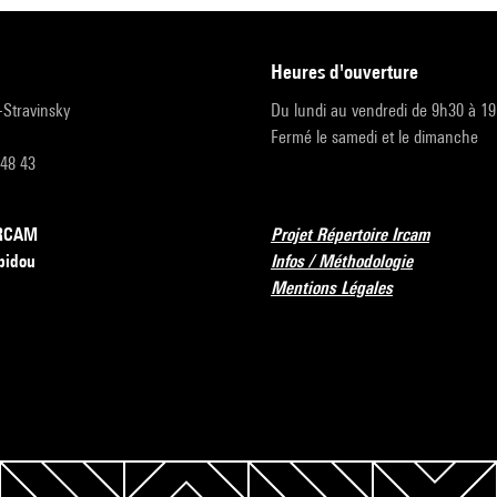
heures d'ouverture
r-Stravinsky
Du lundi au vendredi de 9h30 à 1
Fermé le samedi et le dimanche
 48 43
’IRCAM
Projet Répertoire Ircam
pidou
Infos / Méthodologie
Mentions Légales