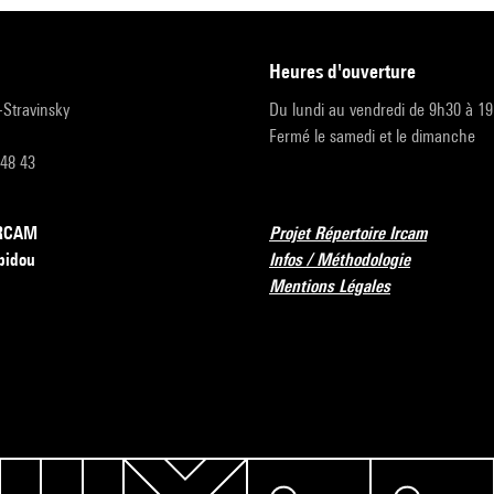
heures d'ouverture
r-Stravinsky
Du lundi au vendredi de 9h30 à 1
Fermé le samedi et le dimanche
 48 43
’IRCAM
Projet Répertoire Ircam
pidou
Infos / Méthodologie
Mentions Légales