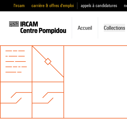
l'ircam
carrière & offres d'emploi
appels à candidatures
n
Accueil
Collections