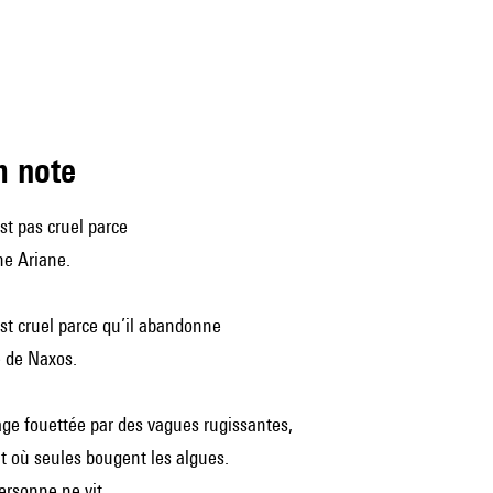
m note
t pas cruel parce
ne Ariane.
st cruel parce qu’il abandonne
e de Naxos.
ge fouettée par des vagues rugissantes,
it où seules bougent les algues.
personne ne vit,