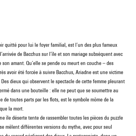
 quitté pour lui le foyer familial, est l’un des plus fameux
 l’arrivée de Bacchus sur l’île et son mariage subséquent avec
 de son amant. Qu’elle se pende ou meurt en couche – des
rès avoir été forcée à suivre Bacchus, Ariadne est une victime
s. Des dieux qui observent le spectacle de cette femme pleurant
fermé dans une bouteille : elle ne peut que se soumettre au
dée de toutes parts par les flots, est le symbole môme de la
que la mort.
 île déserte tente de rassembler toutes les pièces du puzzle
 se mêlent différentes versions du mythe, avec pour seul
çue du regard négligent des dieux. La protagoniste, dans un