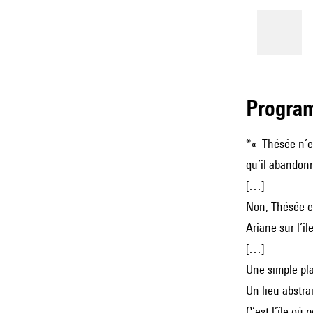
Progra
*« Thésée n’es
qu’il abandon
[…]
Non, Thésée e
Ariane sur l’îl
[…]
Une simple pla
Un lieu abstra
C’est l’île où 