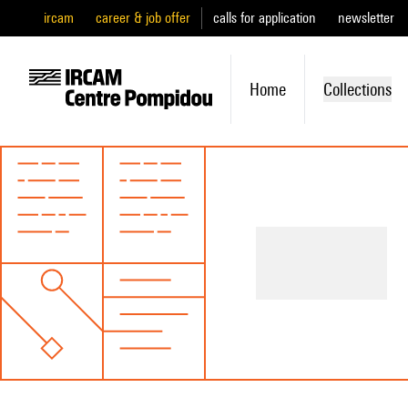
ircam
career & job offer
calls for application
newsletter
Home
Collections