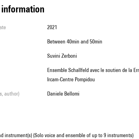
l information
ate
2021
between 40min and 50min
Suvini Zerboni
Ensemble Schallfeld avec le soutien de la Ernst von Siemens Music Foundation, en co-production avec
Ircam-Centre Pompidou
ls, author)
Daniele Bellomi
d instrument(s) (Solo voice and ensemble of up to 9 instruments)