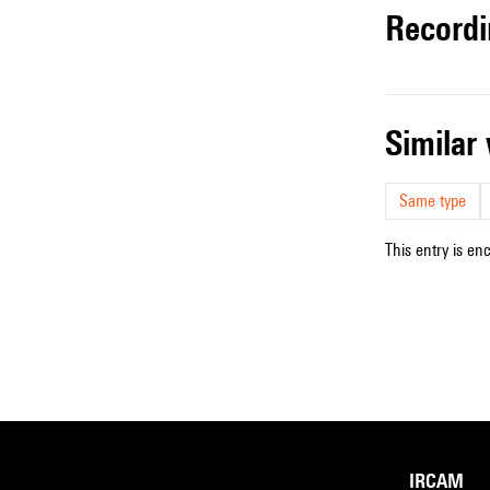
record
simila
Same type
This entry is en
IRCAM