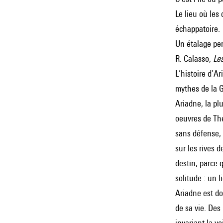
Le lieu où les
échappatoire.
Un étalage per
R. Calasso,
Le
L’histoire d’A
mythes de la G
Ariadne, la pl
oeuvres de Thé
sans défense, 
sur les rives 
destin, parce q
solitude : un 
Ariadne est do
de sa vie. Des
invariant la v