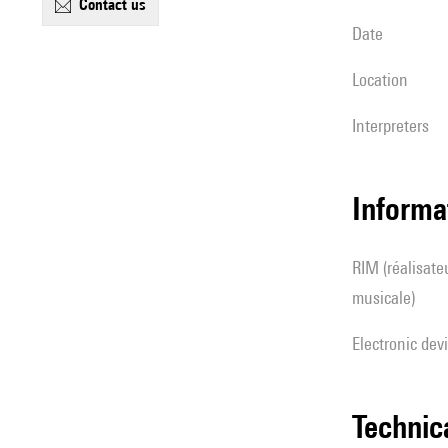
contact us
date
location
interpreters
Informa
RIM (réalisateur(s) en informatique
musicale)
Electronic dev
techni