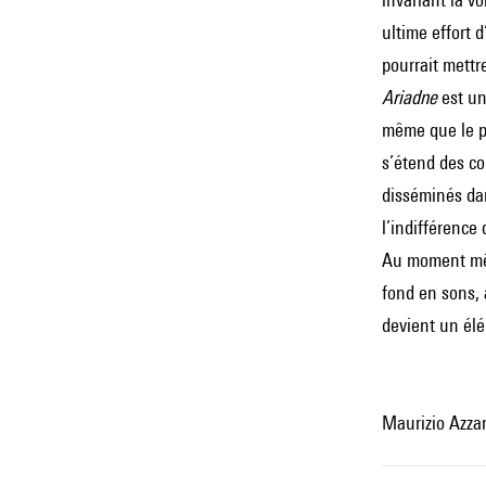
ultime effort 
pourrait mettr
Ariadne
est un
même que le pu
s’étend des co
disséminés dan
l’indifférence
Au moment mêm
fond en sons, 
devient un élé
Maurizio Azza