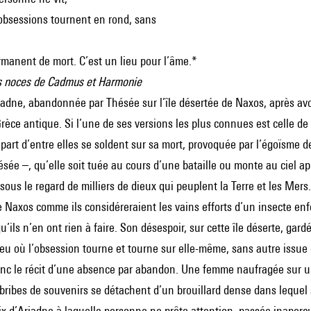
 obsessions tournent en rond, sans
manent de mort. C’est un lieu pour l’âme.*
s noces de Cadmus et Harmonie
riadne, abandonnée par Thésée sur l’île désertée de Naxos, après avoir
rèce antique. Si l’une de ses versions les plus connues est celle de
upart d’entre elles se soldent sur sa mort, provoquée par l’égoïsme
sée –, qu’elle soit tuée au cours d’une bataille ou monte au ciel ap
sous le regard de milliers de dieux qui peuplent la Terre et les Mer
de Naxos comme ils considéreraient les vains efforts d’un insecte en
u’ils n’en ont rien à faire. Son désespoir, sur cette île déserte, gar
lieu où l’obsession tourne et tourne sur elle-même, sans autre issue 
nc le récit d’une absence par abandon. Une femme naufragée sur une
 bribes de souvenirs se détachent d’un brouillard dense dans lequel
oix d’Ariadne à laquelle personne ne prête attention, passée inaper