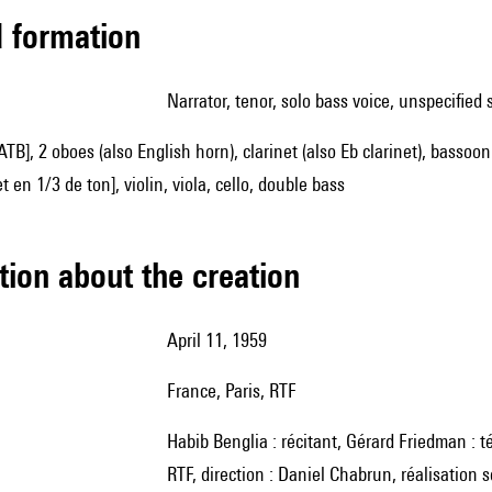
ed formation
narrator, tenor, solo bass voice, unspecified 
TB], 2 oboes (also English horn), clarinet (also Eb clarinet), bassoon
 en 1/3 de ton], violin, viola, cello, double bass
tion about the creation
April 11, 1959
France, Paris, RTF
Habib Benglia : récitant, Gérard Friedman : ténor, André Vessières : basse, l'Orchestre de Chambre de la
RTF, direction : Daniel Chabrun, réalisation s