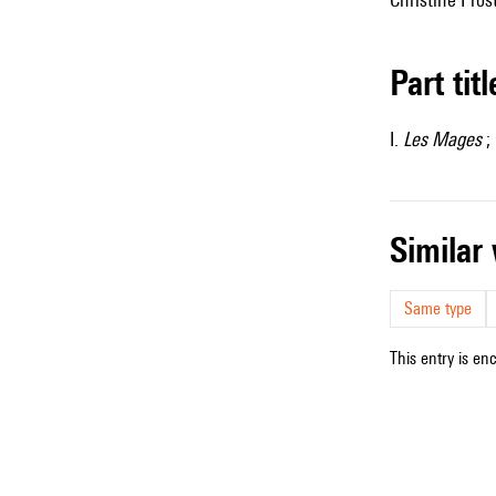
Part tit
I.
Les Mages
; 
simila
Same type
This entry is en