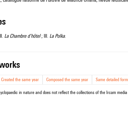
les
II.
La Chambre d’hôtel
; III.
La Polka
.
r works
Created the same year
Composed the same year
Same detailed form
cyclopaedic in nature and does not reflect the collections of the Ircam media l