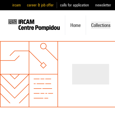
ircam
career & job offer
calls for application
newsletter
Home
Collections