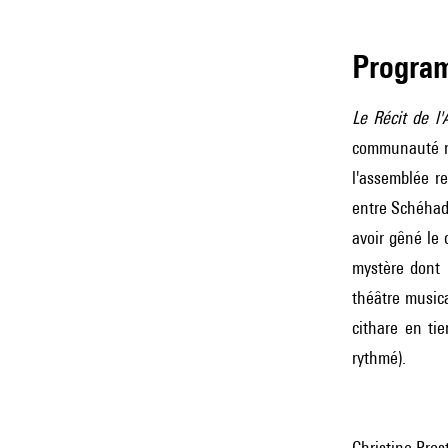
Progra
Le Récit de l'
communauté noi
l'assemblée r
entre Schéhad
avoir gêné le 
mystère dont l
théâtre musica
cithare en tie
rythmé).
Christine Pro