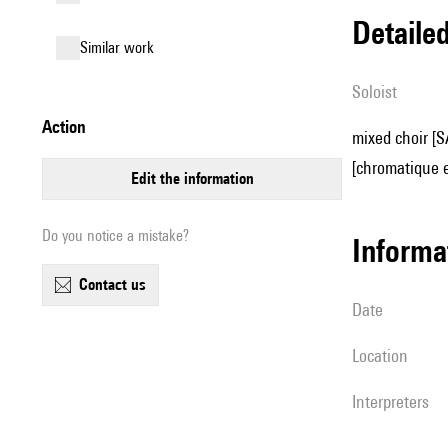
detail
similar work
Soloist
action
mixed choir [SA
[chromatique et
edit the information
Do you notice a mistake?
informa
contact us
date
location
interpreters