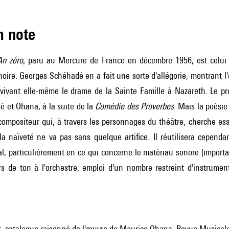
m note
An zéro
, paru au Mercure de France en décembre 1956, est celui 
re. Georges Schéhadé en a fait une sorte d'allégorie, montrant l'ex
evivant elle-même le drame de la Sainte Famille à Nazareth. Le pr
é et Ohana, à la suite de la
Comédie des Proverbes
. Mais la poésie
compositeur qui, à travers les personnages du théâtre, cherche ess
a naïveté ne va pas sans quelque artifice. Il réutilisera cependa
l, particulièrement en ce qui concerne le matériau sonore (importan
rs de ton à l'orchestre, emploi d'un nombre restreint d'instrumen
st, catalogue raisonné de l'œuvre de Maurice Ohana, Revue Musical